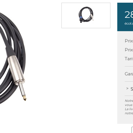
2
écot
Pri
Pri
Tari
Gara
S
Notre
vous 
La li
notre