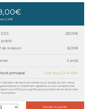
8,00€
axe
0,25€
x EDS
28,00€
x public
f de livraison
8,00€
ntie :
2 an(s)
tock principal
Livré sous 24 à 48H
 indication de stock est remise à jour toutes les 24H. Nous
garantissons un traitement rapide et un suivi exceptionnel.
vraison sous 5/10 jours signifie que le produit est en stock chez
 fournisseur.
Ajouter au panier