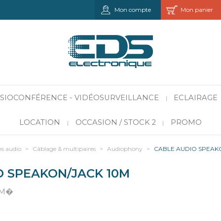
Mon compte
Mon panier
VISIOCONFÉRENCE - VIDÉOSURVEILLANCE
ECLAIRAGE
|
LOCATION
OCCASION / STOCK 2
PROMO
|
|
es audio
>
Câblage & multipaires
>
Audiophony
>
CABLE AUDIO SPEAK
 SPEAKON/JACK 10M
MM�