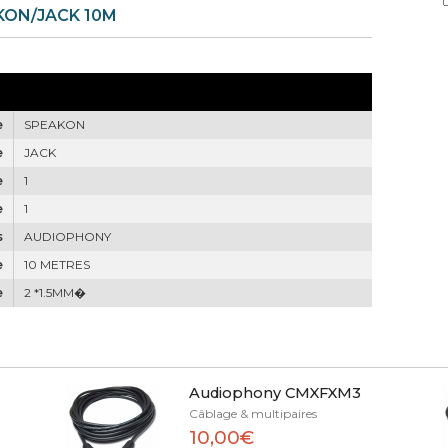
KON/JACK 10M
e
SPEAKON
e
JACK
e
1
e
1
s
AUDIOPHONY
e
10 METRES
e
2 *1.5MM�
Audiophony CMXFXM3
Câblage & multipaires
10,00€