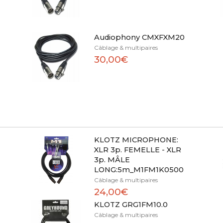
Audiophony CMXFXM20
Câblage & multipaires
30,00€
KLOTZ MICROPHONE:
XLR 3p. FEMELLE - XLR
3p. MÂLE
LONG:5m_M1FM1K0500
Câblage & multipaires
24,00€
KLOTZ GRG1FM10.0
Câblage & multipaires