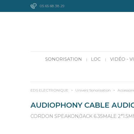
05.65.68.38.29
SONORISATION
LOC
VIDÉO - 
|
|
EDS ELECTRONIQUE
>
Univers Sonorisation
>
Accessoir
AUDIOPHONY CABLE AUDIO
CORDON SPEAKON/JACK 6.35MALE 2*1.5