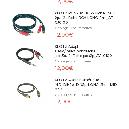
12,00€
KLOTZ RCA - JACK: 2x Fiche JACK
2p. - 2x Fiche RCA LONG : 1m _AT-
CJ0100
Câblage & multipaires
12,00€
KLOTZ Adapt
audio/Insert:AY1:1xFiche
jack3p.-2xFiche jack2p_AY1-0100
Câblage & multipaires
12,00€
KLOTZ Audio numérique-
MIDI:DIN5p.-DIN5p. LONG: 3m _ MID-
030
Câblage & multipaires
12,00€