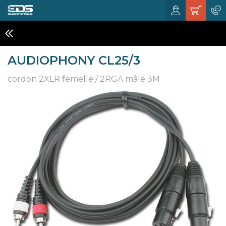
CÂBLAGE & MULTIPAIRES
AUDIOPHONY CL25/3
cordon 2XLR femelle / 2RGA mâle 3M