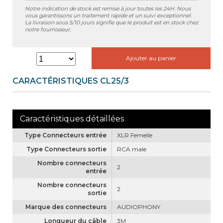
Notre indication de stock est remise à jour toutes les 24H. Nous
vous garantissons un traitement rapide et un suivi exceptionnel.
La livraison sous 5/10 jours signifie que le produit est en stock chez
notre fournisseur.
Ajouter au panier
CARACTÉRISTIQUES CL25/3
Type Connecteurs entrée
XLR Femelle
Type Connecteurs sortie
RCA male
Nombre connecteurs
2
entrée
Nombre connecteurs
2
sortie
Marque des connecteurs
AUDIOPHONY
Longueur du câble
3M