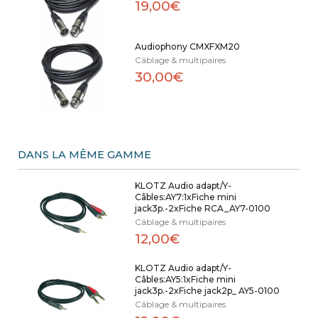
19,00€
Audiophony CMXFXM20
Câblage & multipaires
30,00€
DANS LA MÊME GAMME
KLOTZ Audio adapt/Y-
Câbles:AY7:1xFiche mini
jack3p.-2xFiche RCA_AY7-0100
Câblage & multipaires
12,00€
KLOTZ Audio adapt/Y-
Câbles:AY5:1xFiche mini
jack3p.-2xFiche jack2p_ AY5-0100
Câblage & multipaires