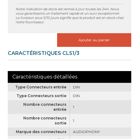
Notre indication de stock est remise à jour toutes les 24H. Nous
vous garantissons un traitement rapide et un suivi exceptionnel.
La livraison sous 5/10 jours signifie que le produit est en stock chez
notre fournisseur.
Ajouter au panier
CARACTÉRISTIQUES CL51/3
Type Connecteurs entrée
DIN
Type Connecteurs sortie
DIN
Nombre connecteurs
1
entrée
Nombre connecteurs
1
sortie
Marque des connecteurs
AUDIOPHONY