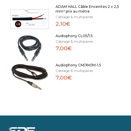
ADAM HALL Câble Enceintes 2 x 2,5
mm² prix au mètre
Câblage & multipaires
2,10€
Audiophony CL05/1.5
Câblage & multipaires
7,00€
Audiophony CM/XMJM-1.5
Câblage & multipaires
7,00€