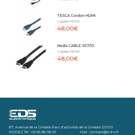
TESCA Cordon HDMI
Cables HDMI
48,00€
Nedis CABLE-557/10
Cables HDMI
48,00€
87, Avenue de la Gineste Parc d'activités de la Gineste 12000
RODEZ Tél : 05.65.68.38.29 Mail : contact@e-d-s.fr