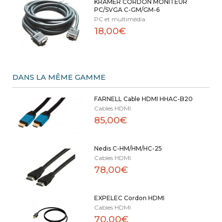
KRAMER CORDON MONITEUR
PC/SVGA C-GM/GM-6
PC et multimédia
18,00€
DANS LA MÊME GAMME
FARNELL Cable HDMI HHAC-B20
Cables HDMI
85,00€
Nedis C-HM/HM/HC-25
Cables HDMI
78,00€
EXPELEC Cordon HDMI
Cables HDMI
70,00€