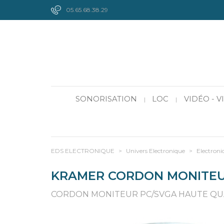
05.65.68.38.29
SONORISATION
LOC
VIDÉO - 
|
|
EDS ELECTRONIQUE
>
Univers Electronique
>
Electroni
KRAMER CORDON MONITEU
CORDON MONITEUR PC/SVGA HAUTE QUAL