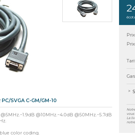
2
écot
Pri
Pri
Tari
Gara
S
PC/SVGA C-GM/GM-10
Notre
vous 
.3dB @5MHz.−1.9dB @10MHz.−4.0dB @50MHz.−5.7dB
La li
Hz.
notre
blue color coding.