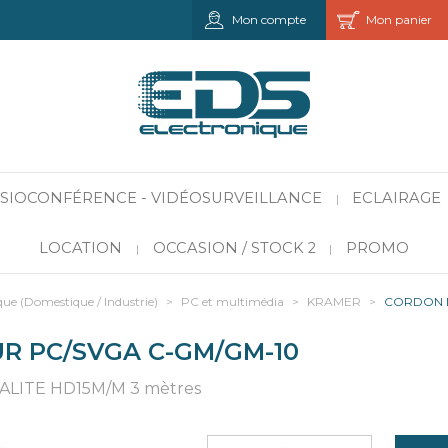
Mon compte
Mon panier
VISIOCONFÉRENCE - VIDÉOSURVEILLANCE
ECLAIRAGE
|
LOCATION
OCCASION / STOCK 2
PROMO
|
|
que (Domestique / Industrie)
>
PC et multimédia
>
KRAMER
>
CORDON M
R PC/SVGA C-GM/GM-10
ITE HD15M/M 3 mètres