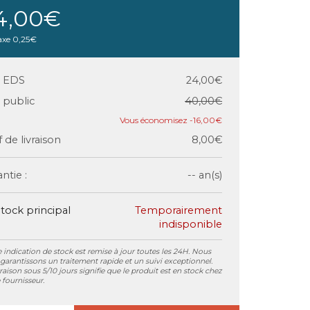
4,00€
axe
0,25€
x EDS
24,00€
x public
40,00€
-16,00€
f de livraison
8,00€
ntie :
-- an(s)
tock principal
Temporairement
indisponible
 indication de stock est remise à jour toutes les 24H. Nous
garantissons un traitement rapide et un suivi exceptionnel.
vraison sous 5/10 jours signifie que le produit est en stock chez
 fournisseur.