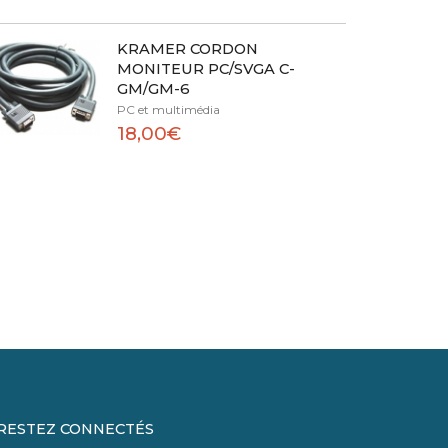
KRAMER CORDON
MONITEUR PC/SVGA C-
GM/GM-6
PC et multimédia
18,00€