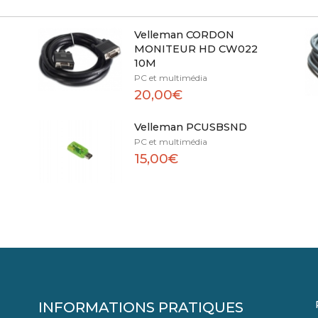
Velleman CORDON
MONITEUR HD CW022
10M
PC et multimédia
20,00€
Velleman PCUSBSND
PC et multimédia
15,00€
INFORMATIONS PRATIQUES