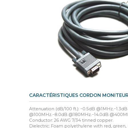
CARACTÉRISTIQUES CORDON MONITEUR 
Attenuation (dB/100 ft.): −0.5dB @1MHz.−1
@100MHz.−8.0dB @180MHz.−14.0dB @400M
Conductor: 26 AWG 7/34 tinned copper.
Dielectric: Foam polyethylene with red, green, 