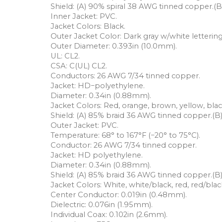
Shield: (A) 90% spiral 38 AWG tinned copper.(B
Inner Jacket: PVC.
Jacket Colors: Black.
Outer Jacket Color: Dark gray w/white lettering
Outer Diameter: 0.393in (10.0mm).
UL: CL2.
CSA: C(UL) CL2.
Conductors: 26 AWG 7/34 tinned copper.
Jacket: HD−polyethylene.
Diameter: 0.34in (0.88mm).
Jacket Colors: Red, orange, brown, yellow, blac
Shield: (A) 85% braid 36 AWG tinned copper.(B)
Outer Jacket: PVC.
Temperature: 68° to 167°F (−20° to 75°C).
Conductor: 26 AWG 7/34 tinned copper.
Jacket: HD polyethylene.
Diameter: 0.34in (0.88mm).
Shield: (A) 85% braid 36 AWG tinned copper.(B)
Jacket Colors: White, white/black, red, red/blac
Center Conductor: 0.019in (0.48mm).
Dielectric: 0.076in (1.95mm).
Individual Coax: 0.102in (2.6mm).