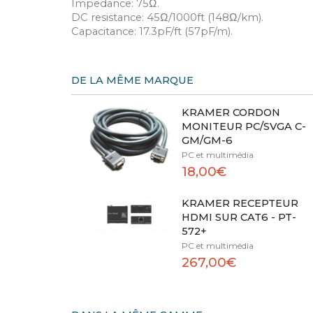
Impedance: 75Ω.
DC resistance: 45Ω/1000ft (148Ω/km).
Capacitance: 17.3pF/ft (57pF/m).
DE LA MÊME MARQUE
KRAMER CORDON
MONITEUR PC/SVGA C-
GM/GM-6
PC et multimédia
18,00€
KRAMER RECEPTEUR
HDMI SUR CAT6 - PT-
572+
PC et multimédia
267,00€