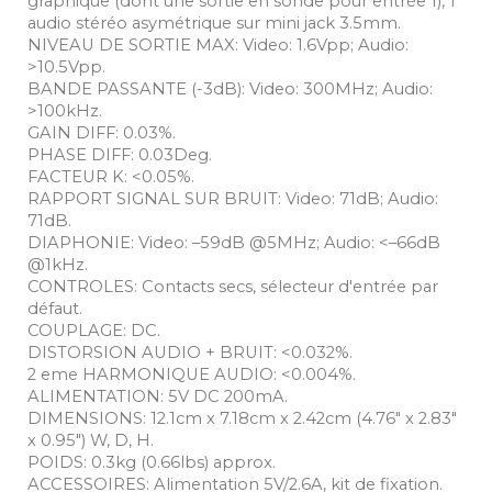
graphique (dont une sortie en sonde pour entrée 1), 1
audio stéréo asymétrique sur mini jack 3.5mm.
NIVEAU DE SORTIE MAX: Video: 1.6Vpp; Audio:
>10.5Vpp.
BANDE PASSANTE (-3dB): Video: 300MHz; Audio:
>100kHz.
GAIN DIFF: 0.03%.
PHASE DIFF: 0.03Deg.
FACTEUR K: <0.05%.
RAPPORT SIGNAL SUR BRUIT: Video: 71dB; Audio:
71dB.
DIAPHONIE: Video: –59dB @5MHz; Audio: <–66dB
@1kHz.
CONTROLES: Contacts secs, sélecteur d'entrée par
défaut.
COUPLAGE: DC.
DISTORSION AUDIO + BRUIT: <0.032%.
2 eme HARMONIQUE AUDIO: <0.004%.
ALIMENTATION: 5V DC 200mA.
DIMENSIONS: 12.1cm x 7.18cm x 2.42cm (4.76" x 2.83"
x 0.95") W, D, H.
POIDS: 0.3kg (0.66lbs) approx.
ACCESSOIRES: Alimentation 5V/2.6A, kit de fixation.