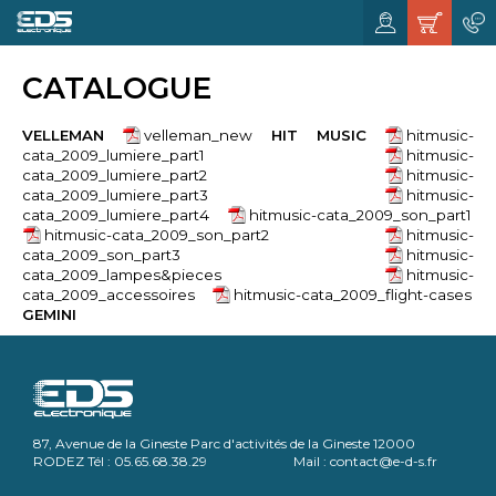
CATALOGUE
VELLEMAN
velleman_new
HIT MUSIC
hitmusic-
cata_2009_lumiere_part1
hitmusic-
cata_2009_lumiere_part2
hitmusic-
cata_2009_lumiere_part3
hitmusic-
cata_2009_lumiere_part4
hitmusic-cata_2009_son_part1
hitmusic-cata_2009_son_part2
hitmusic-
cata_2009_son_part3
hitmusic-
cata_2009_lampes&pieces
hitmusic-
cata_2009_accessoires
hitmusic-cata_2009_flight-cases
GEMINI
87, Avenue de la Gineste Parc d'activités de la Gineste 12000
RODEZ Tél : 05.65.68.38.29 Mail : contact@e-d-s.fr