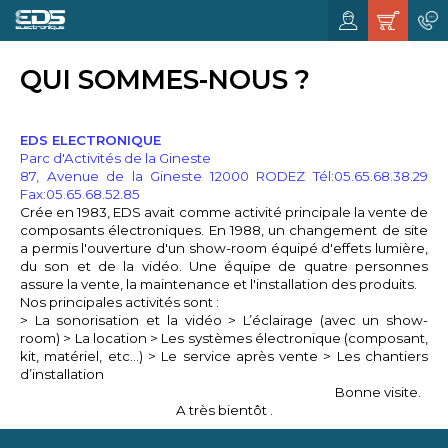
QUI SOMMES-NOUS ?
EDS ELECTRONIQUE
Parc d'Activités de la Gineste
87, Avenue de la Gineste
12000 RODEZ
Tél:05.65.68.38.29
Fax:05.65.68.52.85
Crée en 1983, EDS avait comme activité principale la vente de
composants électroniques. En 1988, un changement de site
a permis l'ouverture d'un show-room équipé d'effets lumière,
du son et de la vidéo. Une équipe de quatre personnes
assure la vente, la maintenance et l'installation des produits.
Nos principales activités sont :
> La sonorisation et la vidéo > L’éclairage (avec un show-
room) > La location > Les systèmes électronique (composant,
kit, matériel, etc...) > Le service après vente > Les chantiers
d’installation
Bonne visite.
A très bientôt .