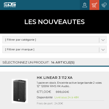
LES NOUVEAUTES
[ Filtrer par catégorie ]
[ Filtrer par marque ]
14 ARTICLE(S)
HK LINEAR 3 112 XA
1 paire en stock. Enceinte active large bande 2 voies
12" 1200W RMS HK Audio...
671,00€
999,00€
Livré sous 24 à 48H
Frais de port : 24,00€