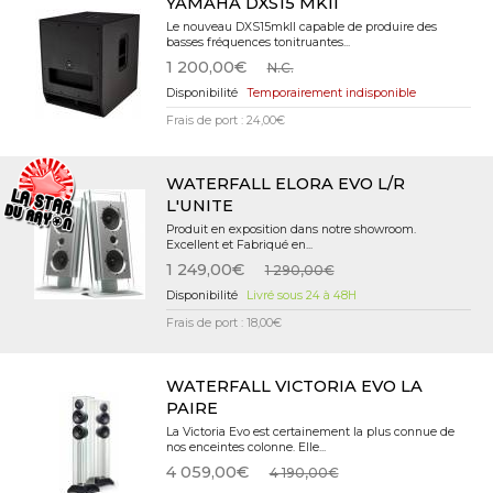
YAMAHA DXS15 MKII
Le nouveau DXS15mkII capable de produire des
basses fréquences tonitruantes...
1 200,00€
N.C.
Temporairement indisponible
Frais de port : 24,00€
WATERFALL ELORA EVO L/R
L'UNITE
Produit en exposition dans notre showroom.
Excellent et Fabriqué en...
1 249,00€
1 290,00€
Livré sous 24 à 48H
Frais de port : 18,00€
WATERFALL VICTORIA EVO LA
PAIRE
La Victoria Evo est certainement la plus connue de
nos enceintes colonne. Elle...
4 059,00€
4 190,00€