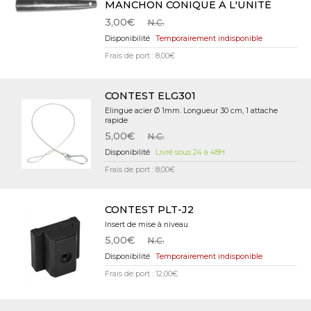
MANCHON CONIQUE À L'UNITÉ
3,00€
N.C.
Temporairement indisponible
Frais de port : 8,00€
CONTEST ELG301
Elingue acier Ø 1mm. Longueur 30 cm, 1 attache
rapide
5,00€
N.C.
Livré sous 24 à 48H
Frais de port : 8,00€
CONTEST PLT-J2
Insert de mise à niveau
5,00€
N.C.
Temporairement indisponible
Frais de port : 12,00€