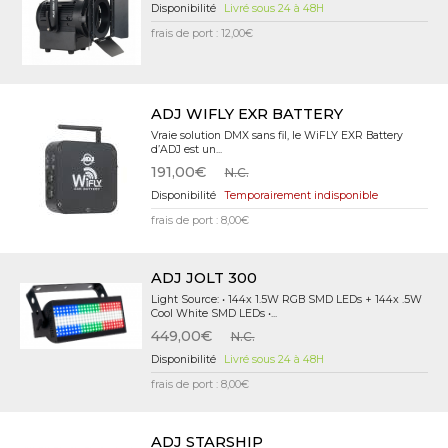
Livré sous 24 à 48H
frais de port : 12,00€
ADJ WIFLY EXR BATTERY
Vraie solution DMX sans fil, le WiFLY EXR Battery
d’ADJ est un...
191,00€
N.C.
Temporairement indisponible
frais de port : 8,00€
ADJ JOLT 300
Light Source: • 144x 1.5W RGB SMD LEDs + 144x .5W
Cool White SMD LEDs •...
449,00€
N.C.
Livré sous 24 à 48H
frais de port : 8,00€
ADJ STARSHIP