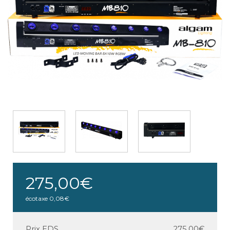
275,00€
écotaxe
0,08€
Prix EDS
275,00€