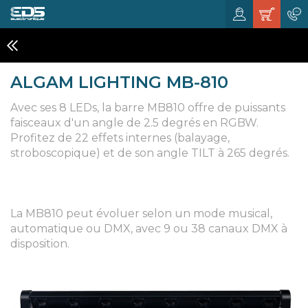
EFFETS A LED
ALGAM LIGHTING MB-810
Avec ses 8 LEDs, la barre MB810 offre de puissants
faisceaux d'un angle de 2.5 degrés en RGBW.
Profitez de 22 effets internes (balayage,
stroboscopique) et de son angle TILT à 265 degrés.
La MB810 peut évoluer selon un mode musical,
automatique ou DMX, avec 9 ou 38 canaux DMX à
disposition.