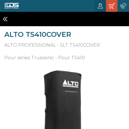
HOUSSES ENCEINTES AMPLIFIÉES
ALTO TS410COVER
ALTO PROFESSIONAL - SLT TS410COVER
Pour séries Truesonic - Pour TS410