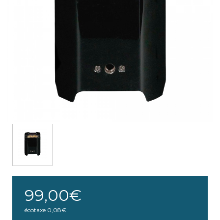
99,00€
écotaxe
0,08€