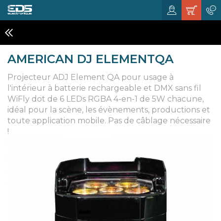
ECLAIRAGES ARCHITECTURAUX
AMERICAN DJ ELEMENTQA
Projecteur ADJ Element QA pour usage à
l'intérieur à batterie rechargeable et DMX sans fil
WiFly dot de 6 LEDs RGBA 4-en-1 de 5W chacune,
idéal pour la scène, les évènements, productions et
toute application mobile. Pas de câblage nécessaire
!