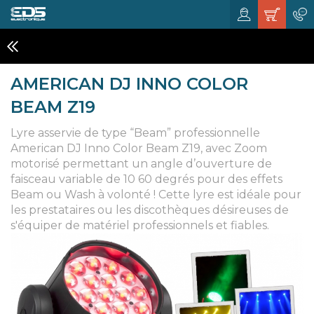
LYRES
AMERICAN DJ INNO COLOR
BEAM Z19
Lyre asservie de type “Beam” professionnelle
American DJ Inno Color Beam Z19, avec Zoom
motorisé permettant un angle d’ouverture de
faisceau variable de 10 60 degrés pour des effets
Beam ou Wash à volonté ! Cette lyre est idéale pour
les prestataires ou les discothèques désireuses de
s'équiper de matériel professionnels et fiables.