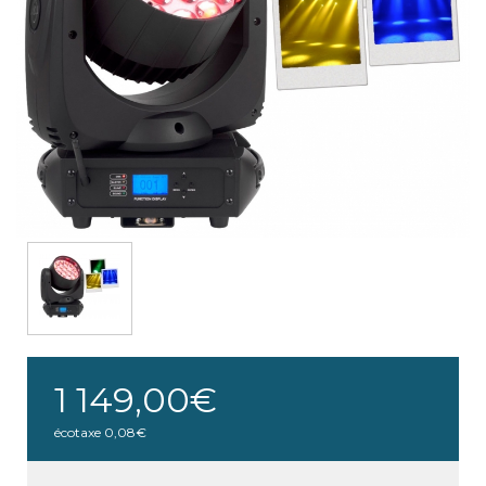
1 149,00€
écotaxe
0,08€