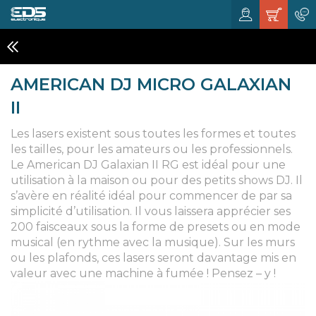
LASER
AMERICAN DJ MICRO GALAXIAN
II
Les lasers existent sous toutes les formes et toutes
les tailles, pour les amateurs ou les professionnels.
Le American DJ Galaxian II RG est idéal pour une
utilisation à la maison ou pour des petits shows DJ. Il
s’avère en réalité idéal pour commencer de par sa
simplicité d’utilisation. Il vous laissera apprécier ses
200 faisceaux sous la forme de presets ou en mode
musical (en rythme avec la musique). Sur les murs
ou les plafonds, ces lasers seront davantage mis en
valeur avec une machine à fumée ! Pensez – y !