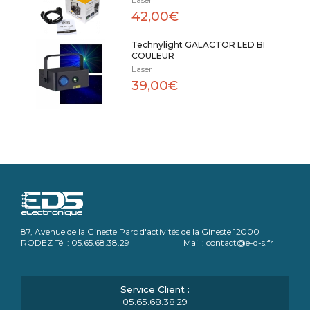
42,00€
Technylight GALACTOR LED BI
COULEUR
Laser
39,00€
87, Avenue de la Gineste Parc d'activités de la Gineste 12000
RODEZ Tél : 05.65.68.38.29 Mail : contact@e-d-s.fr
05.65.68.38.29