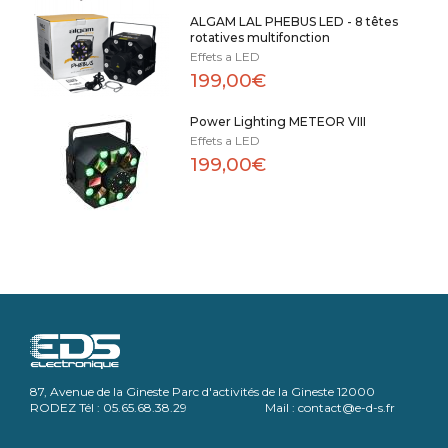
ALGAM LAL PHEBUS LED - 8 têtes
rotatives multifonction
Effets a LED
199,00€
Power Lighting METEOR VIII
Effets a LED
199,00€
87, Avenue de la Gineste Parc d'activités de la Gineste 12000
RODEZ Tél : 05.65.68.38.29 Mail : contact@e-d-s.fr