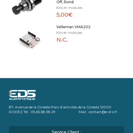
Off, Rond
Kits et modules
5,00€
Velleman VMA202
Kits et modules
N.C.
87, Avenue de la Gineste Parc d'activités de la Gineste 12000
RODEZ Tél : 05.65.68.38.29 Mail : contact@e-d-s.fr