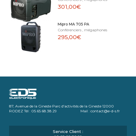
301,00€
Mipro MA 705 PA
Conférenciers , mégaphones
295,00€
87, Avenue de la Gineste Parc d'activités de la Gineste 12000
RODEZ Tél : 05.65.68.38.29 Mail : contact@e-d-s.fr