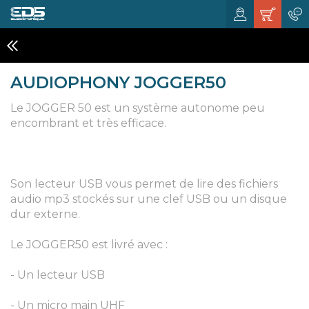
CONFÉRENCIERS , MÉGAPHONES
AUDIOPHONY JOGGER50
Le JOGGER 50 est un système autonome peu
encombrant et très efficace.
Son lecteur USB vous permet de lire des fichiers
audio mp3 stockés sur une clef USB ou un disque
dur externe.
Le JOGGER50 est livré avec :
- Un lecteur USB
- Un micro main UHF