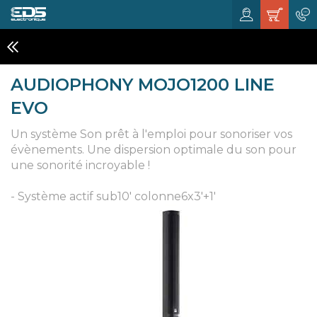
LES SYSTEMES TOUT-EN-UN
AUDIOPHONY MOJO1200 LINE
EVO
Un système Son prêt à l'emploi pour sonoriser vos
évènements. Une dispersion optimale du son pour
une sonorité incroyable !
- Système actif sub10' colonne6x3'+1'