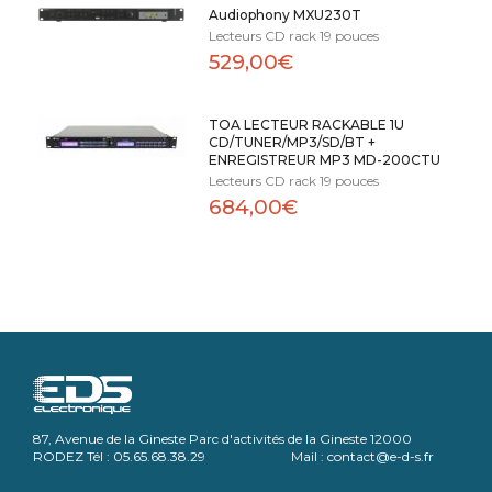
Audiophony MXU230T
Lecteurs CD rack 19 pouces
529,00€
TOA LECTEUR RACKABLE 1U
CD/TUNER/MP3/SD/BT +
ENREGISTREUR MP3 MD-200CTU
Lecteurs CD rack 19 pouces
684,00€
87, Avenue de la Gineste Parc d'activités de la Gineste 12000
RODEZ Tél : 05.65.68.38.29 Mail : contact@e-d-s.fr