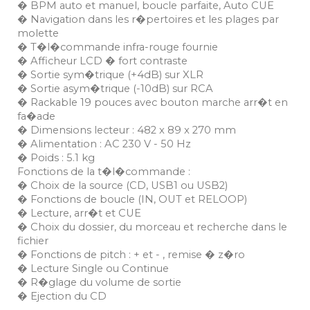
� BPM auto et manuel, boucle parfaite, Auto CUE
� Navigation dans les r�pertoires et les plages par
molette
� T�l�commande infra-rouge fournie
� Afficheur LCD � fort contraste
� Sortie sym�trique (+4dB) sur XLR
� Sortie asym�trique (-10dB) sur RCA
� Rackable 19 pouces avec bouton marche arr�t en
fa�ade
� Dimensions lecteur : 482 x 89 x 270 mm
� Alimentation : AC 230 V - 50 Hz
� Poids : 5.1 kg
Fonctions de la t�l�commande :
� Choix de la source (CD, USB1 ou USB2)
� Fonctions de boucle (IN, OUT et RELOOP)
� Lecture, arr�t et CUE
� Choix du dossier, du morceau et recherche dans le
fichier
� Fonctions de pitch : + et - , remise � z�ro
� Lecture Single ou Continue
� R�glage du volume de sortie
� Ejection du CD