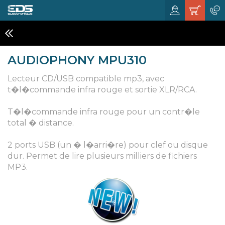
LECTEURS CD RACK 19 POUCES
AUDIOPHONY MPU310
Lecteur CD/USB compatible mp3, avec
t�l�commande infra rouge et sortie XLR/RCA.
T�l�commande infra rouge pour un contr�le
total � distance.
2 ports USB (un � l�arri�re) pour clef ou disque
dur. Permet de lire plusieurs milliers de fichiers
MP3.