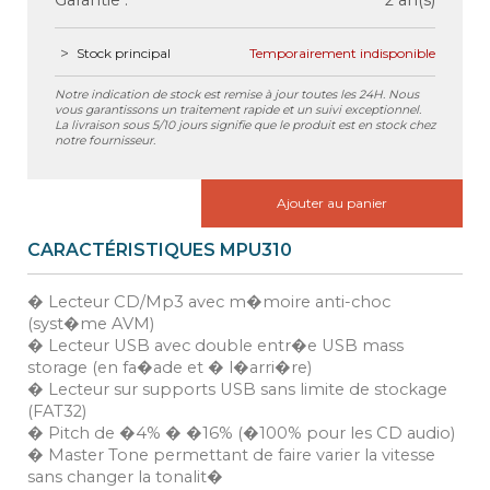
Garantie :
2 an(s)
Stock principal
Temporairement indisponible
Notre indication de stock est remise à jour toutes les 24H. Nous
vous garantissons un traitement rapide et un suivi exceptionnel.
La livraison sous 5/10 jours signifie que le produit est en stock chez
notre fournisseur.
Ajouter au panier
CARACTÉRISTIQUES MPU310
� Lecteur CD/Mp3 avec m�moire anti-choc
(syst�me AVM)
� Lecteur USB avec double entr�e USB mass
storage (en fa�ade et � l�arri�re)
� Lecteur sur supports USB sans limite de stockage
(FAT32)
� Pitch de �4% � �16% (�100% pour les CD audio)
� Master Tone permettant de faire varier la vitesse
sans changer la tonalit�