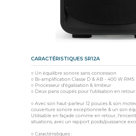
CARACTÉRISTIQUES SR12A
○ Un équilibre sonore sans concession
○ Bi-amplification Classe D & AB - 400 W RMS
○ Processeur d'égalisation & limiteur
○ Deux pans coupés pour l'utilisation en retour
○ Avec son haut-parleur 12 pouces & son moteur
couverture sonore exceptionnelle & un son équili
Utilisable en façade comme en retour, l'enceint
situations, avec un rapport poids/puissance exc
○ Caractéristiques :