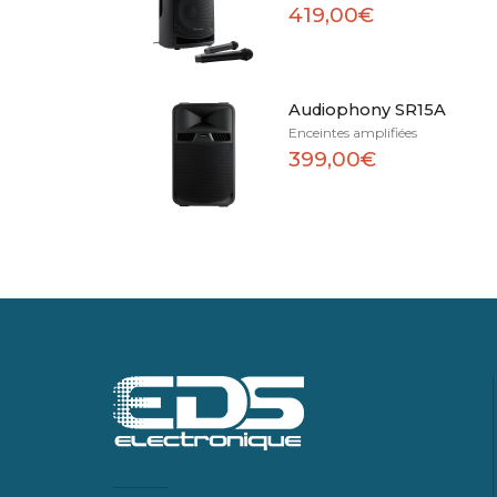
419,00€
Audiophony SR15A
Enceintes amplifiées
399,00€