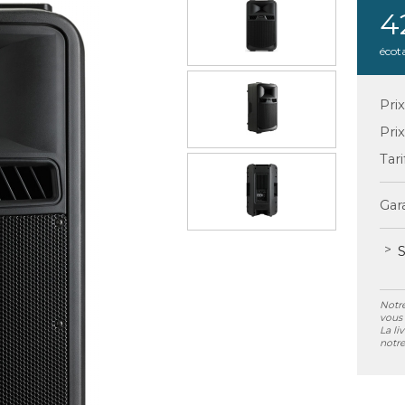
4
écot
Pri
Pri
Tari
Gara
S
Notre
vous 
La li
notre