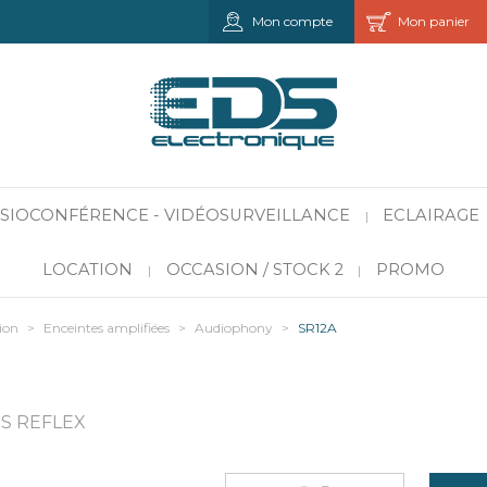
Mon compte
Mon panier
VISIOCONFÉRENCE - VIDÉOSURVEILLANCE
ECLAIRAGE
|
LOCATION
OCCASION / STOCK 2
PROMO
|
|
ion
>
Enceintes amplifiées
>
Audiophony
>
SR12A
SS REFLEX