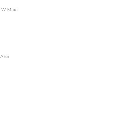
0 W Max :
W AES