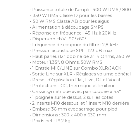
• Puissance totale de l’ampli : 400 W RMS / 80
- 350 W RMS Classe D pour les basses
- 50 W RMS Classe AB pour les aigus
• Alimentation à découpage SMPS
• Réponse en fréquence : 45 Hz à 20kHz
• Dispersion HxV : 90°x60°
• Fréquence de coupure du filtre : 2,8 kHz
• Pression acoustique SPL : 123 dB max
• Haut parleur12” bobine de 3”, 4 Ohms, 350 
• Moteur 1,35”, 8 Ohms, 50W RMS
• 1 Entrée MIC/LINE sur Combo XLR/JACK
• Sortie Line sur XLR • Réglages volume général
• Preset d’égalisation Flat, Live, DJ et Vocal
• Protections : CC, thermique et limiteur
• Caisse symétrique avec pan coupée à 45°
• 1 poignée sur le dessus, 2 sur les cotés
• 2 inserts M10 dessous, et 1 insert M10 derrière
• Embase 36 mm avec serrage pour pied
• Dimensions : 360 x 400 x 630 mm
• Poids net : 19,2 kg