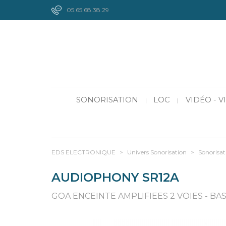
05.65.68.38.29
SONORISATION
LOC
VIDÉO - 
|
|
EDS ELECTRONIQUE
>
Univers Sonorisation
>
Sonorisat
AUDIOPHONY SR12A
GOA ENCEINTE AMPLIFIEES 2 VOIES - BA