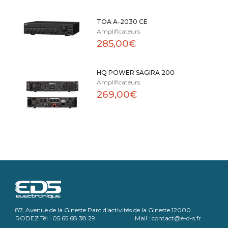
TOA A-2030 CE
Amplificateurs
285,00€
HQ POWER SAGIRA 200
Amplificateurs
269,00€
87, Avenue de la Gineste Parc d'activités de la Gineste 12000
RODEZ Tél : 05.65.68.38.29 Mail : contact@e-d-s.fr