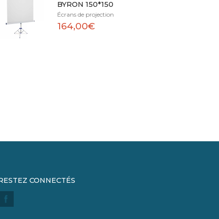
BYRON 150*150
Écrans de projection
164,00€