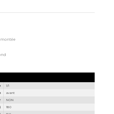
la montée
ond
e
1/1
n
avant
r
NON
)
180