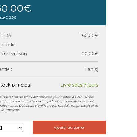
60,00€
axe
0,25€
x EDS
160,00€
x public
f de livraison
20,00€
ntie :
1 an(s)
tock principal
Livré sous 7 jours
 indication de stock est remise à jour toutes les 24H. Nous
garantissons un traitement rapide et un suivi exceptionnel.
vraison sous 5/10 jours signifie que le produit est en stock chez
 fournisseur.
Ajouter au panier