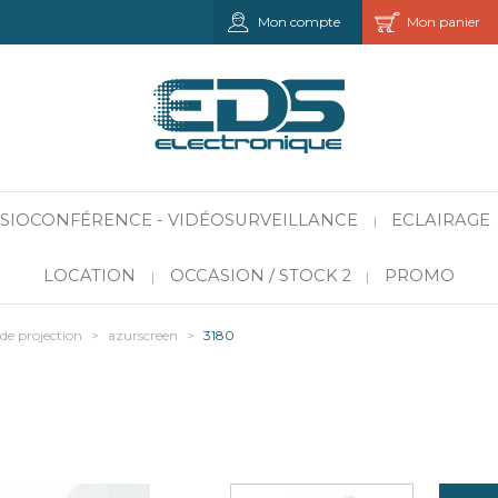
Mon compte
Mon panier
VISIOCONFÉRENCE - VIDÉOSURVEILLANCE
ECLAIRAGE
|
LOCATION
OCCASION / STOCK 2
PROMO
|
|
de projection
>
azurscreen
>
3180