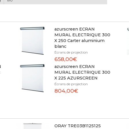
)
190
azurscreen ECRAN
MURAL ELECTRIQUE 300
X 250 Carter aluminium
blanc
Écrans de projection
658,00€
N
azurscreen ECRAN
c
MURAL ELECTRIQUE 300
X 225 AZURSCREEN
Écrans de projection
804,00€
ORAY TRE03B1125125