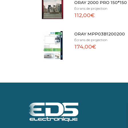
ORAY 2000 PRO 150*150
Écrans de projection
112,00€
ORAY MPP03B1200200
Écrans de projection
174,00€