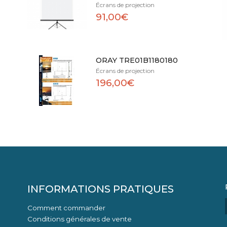
Écrans de projection
91,00€
ORAY TRE01B1180180
Écrans de projection
196,00€
INFORMATIONS PRATIQUES
Comment commander
Conditions générales de vente