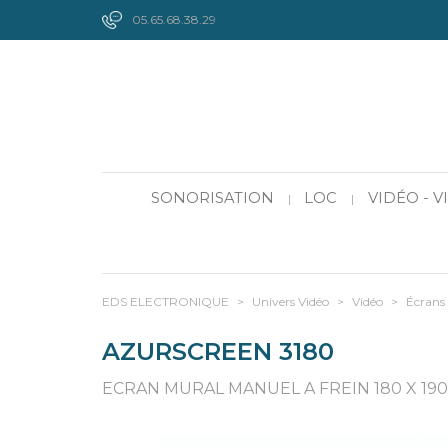
05.65.68.38.29
SONORISATION
LOC
VIDÉO - 
|
|
EDS ELECTRONIQUE
>
Univers Vidéo
>
Vidéo
>
Écrans 
AZURSCREEN 3180
ECRAN MURAL MANUEL A FREIN 180 X 190