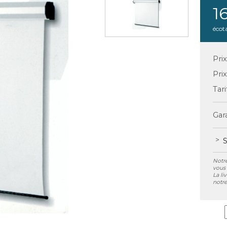
1
écot
Pri
Pri
Tari
Gara
S
Notre
vous 
La li
notre