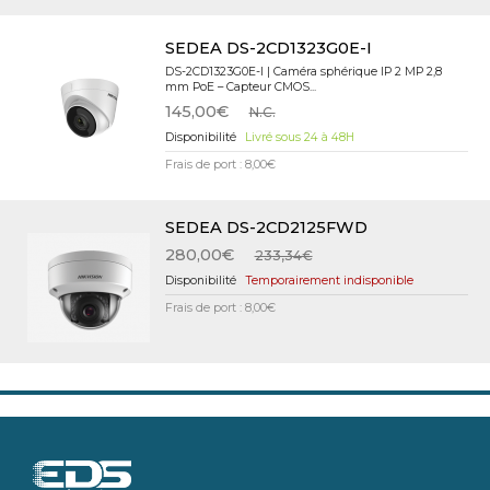
SEDEA DS-2CD1323G0E-I
DS-2CD1323G0E-I | Caméra sphérique IP 2 MP 2,8
mm PoE – Capteur CMOS...
145,00€
N.C.
Livré sous 24 à 48H
Frais de port : 8,00€
SEDEA DS-2CD2125FWD
280,00€
233,34€
Temporairement indisponible
Frais de port : 8,00€