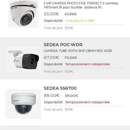
2 MP CAMERA PHOTO FIXE TORRECT 2 caméras
MPSmart IR pour tourelle : distance IR...
55,00€
47,99€
Livré sous 24 à 48H
Frais de port : 8,00€
SEDEA POC WDR
CAMERA TUBE HDTVI 5MP 2.8MM POC WDR
67,00€
70,56€
Temporairement indisponible
Frais de port : 8,00€
SEDEA 556700
88,00€
69,00€
Temporairement indisponible
Frais de port : 8,00€