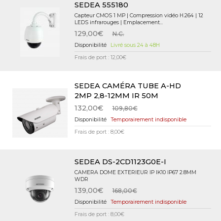
SEDEA 555180
Capteur CMOS 1 MP | Compression vidéo H.264 | 12
LEDS infrarouges | Emplacement...
129,00€
N.C.
Livré sous 24 à 48H
Frais de port : 12,00€
SEDEA CAMÉRA TUBE A-HD
2MP 2,8-12MM IR 50M
132,00€
109,80€
Temporairement indisponible
Frais de port : 8,00€
SEDEA DS-2CD1123G0E-I
CAMERA DOME EXTERIEUR IP IK10 IP67 2.8MM
WDR
139,00€
168,00€
Temporairement indisponible
Frais de port : 8,00€