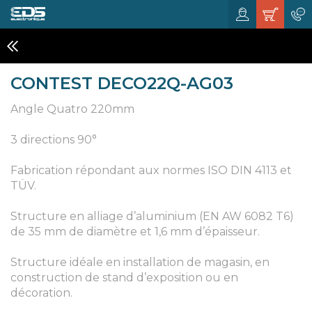
STRUCTURES
CONTEST DECO22Q-AG03
Angle Quatro 220mm
3 directions 90°
Fabrication répondant aux normes ISO DIN 4113 et
TÜV.
Structure en alliage d’aluminium (EN AW 6082 T6)
de 35 mm de diamètre et 1,6 mm d’épaisseur.
Structure idéale en installation de magasin, en
construction de stand d’exposition ou en
décoration.