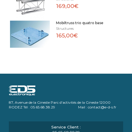
169,00€
Mobiltruss trio quatro base
Structures
165,00€
87, Avenue de la Gineste Parc d'activités de la Gineste 12000
RODEZ Tél : 05.65.68.38.29 Mail : contact@e-d-s.fr