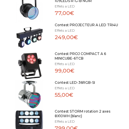
109LEDS R-G-B NOIR
Effets a LED
77,00€
Contest PROJECTEUR A LED TRI4U
Effets a LED
249,00€
Contest PROJ COMPACT A 6
MINICUBE-6TCB
Effets a LED
99,00€
Contest LED-36RGB-SI
Effets a LED
55,00€
Contest STORM rotation 2 axes
8X10WH (blanc)
Effets a LED
799,00€