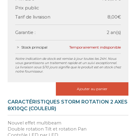
Prix public
Tarif de livraison
8,00€
Garantie :
2 an(s)
Stock principal
Temporairement indisponible
Notre indication de stock est remise à jour toutes les 24H. Nous
vous garantissons un traitement rapide et un suivi exceptionnel.
La livraison sous 5/10 jours signifie que le produit est en stock chez
notre fournisseur.
Ajouter au panier
CARACTÉRISTIQUES STORM ROTATION 2 AXES
8X10QC (COULEUR)
Nouvel effet multibeam
Double rotation Tilt et rotation Pan
Contrôle LED par LED