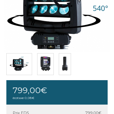
799,00€
écotaxe
0,08€
Prix EDS
799,00€