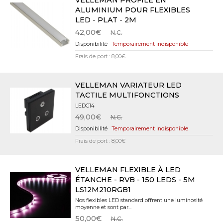
VELLEMAN PROFILÉ EN
ALUMINIUM POUR FLEXIBLES
LED - PLAT - 2M
42,00€
N.C.
Temporairement indisponible
Frais de port : 8,00€
VELLEMAN VARIATEUR LED
TACTILE MULTIFONCTIONS
LEDC14
49,00€
N.C.
Temporairement indisponible
Frais de port : 8,00€
VELLEMAN FLEXIBLE À LED
ÉTANCHE - RVB - 150 LEDS - 5M
LS12M210RGB1
Nos flexibles LED standard offrent une luminosité
moyenne et sont par...
50,00€
N.C.