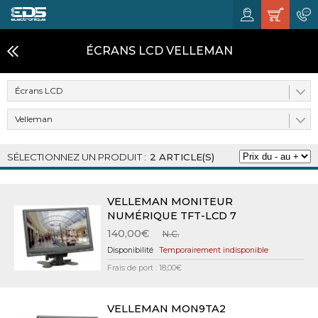
ÉCRANS LCD VELLEMAN
Écrans LCD
Velleman
2 ARTICLE(S)
VELLEMAN MONITEUR
NUMÉRIQUE TFT-LCD 7
140,00€
N.C.
Temporairement indisponible
Frais de port : 18,00€
VELLEMAN MON9TA2