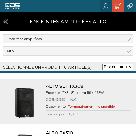
ENCEINTES AMPLIFIÉES ALTO
Enceintes amplifiées
Alto
6 ARTICLE(S)
ALTO SLT TX308
Enceintes TX3 - 8" bi-amplifiée 175W
209,00€
N.C.
Temporairement indisponible
Frais de port : 18,00€
ALTO TX310