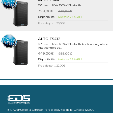
ALTO TS410
10" bi-amplifiée 1000W Bluetooth
399,00€
449,00€
Livré sous 24 à 48H
Frais de port : 20,00€
ALTO TS412
12" bi-amplifiée 1250W Bluetooth Application gratuite
Alto : contrôle de...
449,00€
499,00€
Livré sous 24 à 48H
Frais de port : 22,00€
87, Avenue de la Gineste Parc d'activités de la Gineste 12000