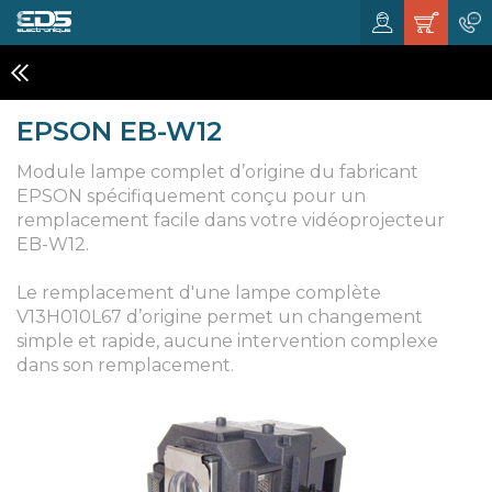
MODULES LAMPES VIDÉOPROJECTEURS
EPSON EB-W12
Module lampe complet d’origine du fabricant
EPSON spécifiquement conçu pour un
remplacement facile dans votre vidéoprojecteur
EB-W12.
Le remplacement d'une lampe complète
V13H010L67 d’origine permet un changement
simple et rapide, aucune intervention complexe
dans son remplacement.