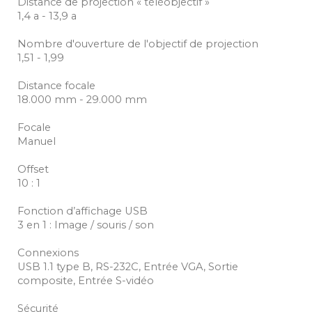
Distance de projection « téléobjectif »
1,4 a - 13,9 a
Nombre d'ouverture de l'objectif de projection
1,51 - 1,99
Distance focale
18.000 mm - 29.000 mm
Focale
Manuel
Offset
10 : 1
Fonction d’affichage USB
3 en 1 : Image / souris / son
Connexions
USB 1.1 type B, RS-232C, Entrée VGA, Sortie
composite, Entrée S-vidéo
Sécurité