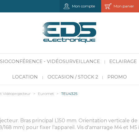
Mon compte
Mon panier
VISIOCONFÉRENCE - VIDÉOSURVEILLANCE
ECLAIRAGE
|
LOCATION
OCCASION / STOCK 2
PROMO
|
|
t Vidéoprojecteur
>
Euromet
>
TEU4325
cteur. Bras principal L150 mm. Orientation verticale de +
8/168 mm) pour fixer l'appareil. Vis d'amarrage M4 et M5 