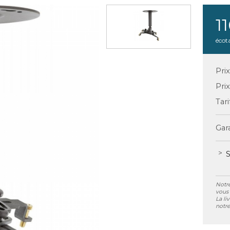
1
écot
Pri
Pri
Tari
Gara
S
Notre
vous 
La li
notre