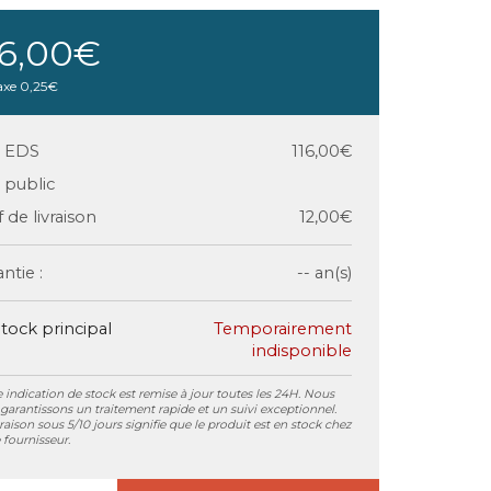
16,00€
axe
0,25€
x EDS
116,00€
x public
f de livraison
12,00€
ntie :
-- an(s)
tock principal
Temporairement
indisponible
 indication de stock est remise à jour toutes les 24H. Nous
garantissons un traitement rapide et un suivi exceptionnel.
vraison sous 5/10 jours signifie que le produit est en stock chez
 fournisseur.