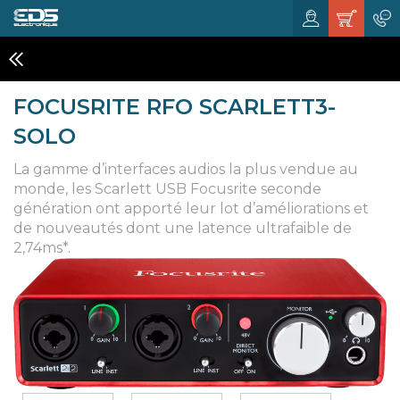
CARTES SONS
FOCUSRITE RFO SCARLETT3-
SOLO
La gamme d’interfaces audios la plus vendue au
monde, les Scarlett USB Focusrite seconde
génération ont apporté leur lot d’améliorations et
de nouveautés dont une latence ultrafaible de
2,74ms*.