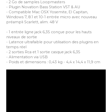
- 2 Go de samples Loopmasters
- Plugin Novation Bass Station VST & AU
- Compatible Mac OSX Yosemite, El Capitan,
Windows 7, 8.1 et 10-1 entrée micro avec nouveau
préampli Scarlett, alim. 48 V
- 1 entrée ligne jack 6,35 conçue pour les hauts
niveaux de sortie
- Latence ultrafaible pour utilisation des plugins en
temps réel
- 2 sorties Rca et 1 sortie casque jack 6,35
- Alimentation via USB
- Poids et dimensions : 0,43 kg - 4,4 x 14,4 x 11,9 cm