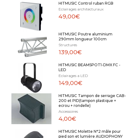
HITMUSIC Control ruban RGB
Eclairages architecturaux
49,00€
HITMUSIC Poutre aluminium
290mm longueur 100cm
Structures
139,00€
HITMUSIC BEAMSPOT1-DMX FC -
LED
Eclairages a LED
149,00€
HITMUSIC Tampon de serrage CAB-
200 et PID(tampon plastique +
ecrou + rondelle)
Accessoires
4,00€
HITMUSIC Molette N°2 mâle pour
pied son et lumière AUDIOPHONY