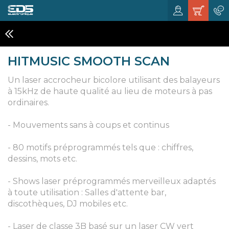
LASER
HITMUSIC SMOOTH SCAN
Un laser accrocheur bicolore utilisant des balayeurs
à 15kHz de haute qualité au lieu de moteurs à pas
ordinaires.
- Mouvements sans à coups et continus
- 80 motifs préprogrammés tels que : chiffres,
dessins, mots etc.
- Shows laser préprogrammés merveilleux adaptés
à toute utilisation : Salles d'attente bar,
discothèques, DJ mobiles etc.
- Laser de classe 3B basé sur un laser CW vert