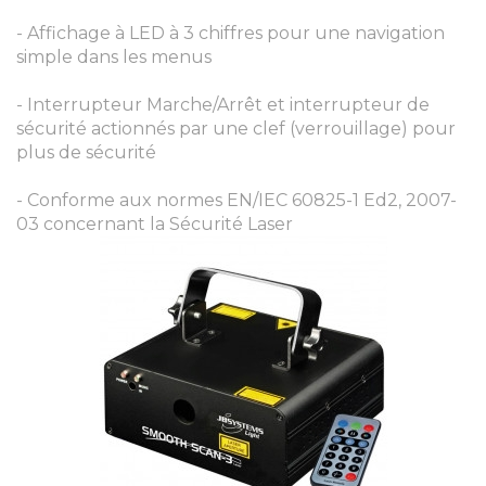
- Affichage à LED à 3 chiffres pour une navigation
simple dans les menus
- Interrupteur Marche/Arrêt et interrupteur de
sécurité actionnés par une clef (verrouillage) pour
plus de sécurité
- Conforme aux normes EN/IEC 60825-1 Ed2, 2007-
03 concernant la Sécurité Laser