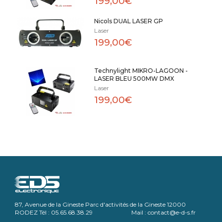
199,00€
Nicols DUAL LASER GP
Laser
199,00€
Technylight MIKRO-LAGOON -
LASER BLEU 500MW DMX
Laser
199,00€
87, Avenue de la Gineste Parc d'activités de la Gineste 12000
RODEZ Tél : 05.65.68.38.29 Mail : contact@e-d-s.fr