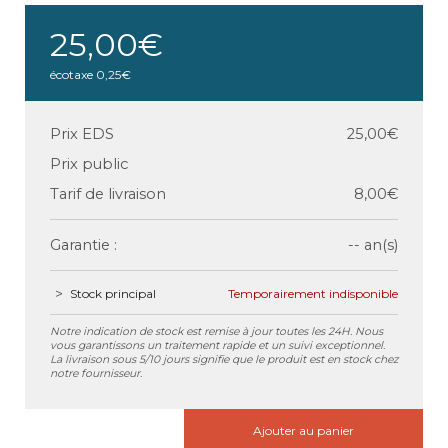
25,00€
écotaxe
0,25€
Prix EDS
25,00€
Prix public
Tarif de livraison
8,00€
Garantie :
-- an(s)
Stock principal
Temporairement indisponible
Notre indication de stock est remise à jour toutes les 24H. Nous
vous garantissons un traitement rapide et un suivi exceptionnel.
La livraison sous 5/10 jours signifie que le produit est en stock chez
notre fournisseur.
Ajouter au panier