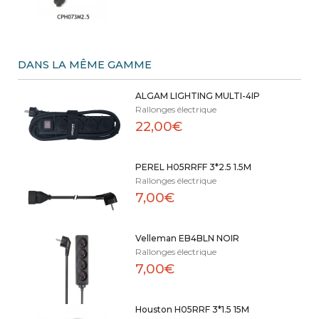
DANS LA MÊME GAMME
ALGAM LIGHTING MULTI-4IP
Rallonges électrique
22,00€
PEREL H05RRFF 3*2.5 1.5M
Rallonges électrique
7,00€
Velleman EB4BLN NOIR
Rallonges électrique
7,00€
Houston H05RRF 3*1.5 15M