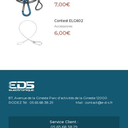
7,00€
Contest ELG602
Accessoires
6,00€
87, Avenue de la Gineste Parc d'activités de la Gineste 12000
RODEZ Tél : 05.65.68.38.29 Mail : contact@e-d-s.fr
05.65.68.38.29