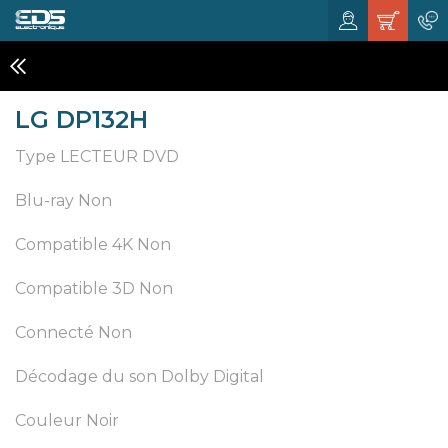
LECTEUR BLU-RAY ET DVD
LG DP132H
Type LECTEUR DVD
Blu-ray Non
Compatible 4K Non
Compatible 3D Non
Connecté Non
Décodage du son Dolby Digital
Couleur Noir