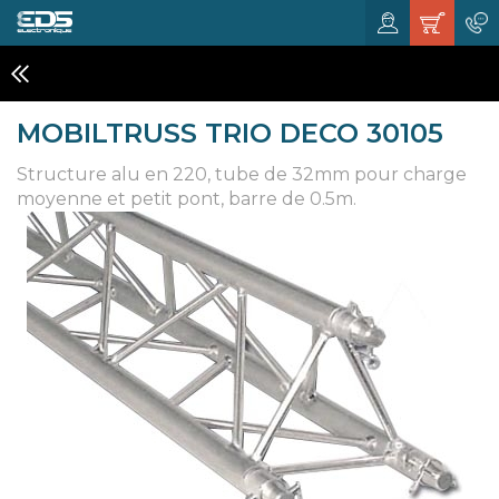
STRUCTURES
MOBILTRUSS TRIO DECO 30105
Structure alu en 220, tube de 32mm pour charge
moyenne et petit pont, barre de 0.5m.