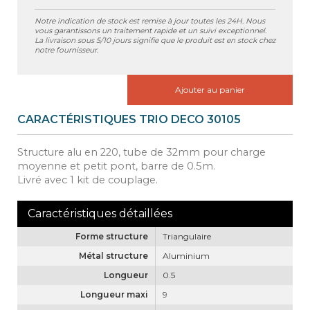
Notre indication de stock est remise à jour toutes les 24H. Nous
vous garantissons un traitement rapide et un suivi exceptionnel.
La livraison sous 5/10 jours signifie que le produit est en stock chez
notre fournisseur.
Ajouter au panier
CARACTÉRISTIQUES TRIO DECO 30105
Structure alu en 220, tube de 32mm pour charge
moyenne et petit pont, barre de 0.5m.
Livré avec 1 kit de couplage.
Forme structure
Triangulaire
Métal structure
Aluminium
Longueur
0.5
Longueur maxi
9