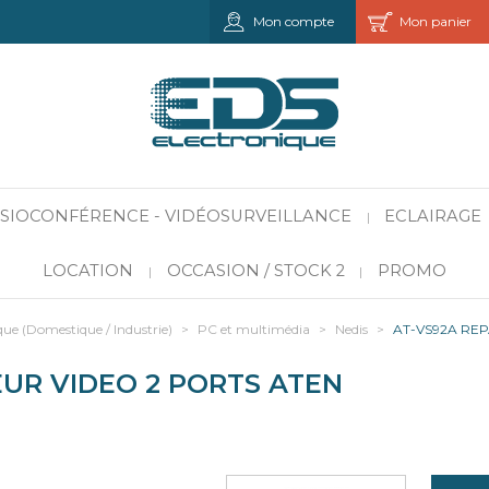
Mon compte
Mon panier
VISIOCONFÉRENCE - VIDÉOSURVEILLANCE
ECLAIRAGE
|
LOCATION
OCCASION / STOCK 2
PROMO
|
|
que (Domestique / Industrie)
>
PC et multimédia
>
Nedis
>
AT-VS92A REP
EUR VIDEO 2 PORTS ATEN