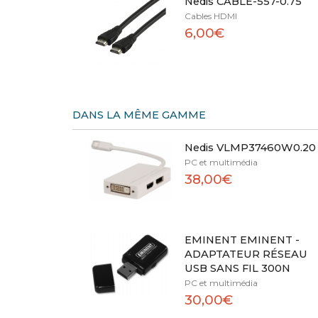
Nedis CABLE-557-0.75
Cables HDMI
6,00€
DANS LA MÊME GAMME
Nedis VLMP37460W0.20
PC et multimédia
38,00€
EMINENT EMINENT -
ADAPTATEUR RÉSEAU
USB SANS FIL 300N
PC et multimédia
30,00€