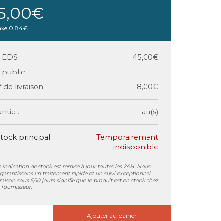
5,00€
axe
0,84€
x EDS
45,00€
x public
f de livraison
8,00€
ntie :
-- an(s)
tock principal
Temporairement
indisponible
 indication de stock est remise à jour toutes les 24H. Nous
garantissons un traitement rapide et un suivi exceptionnel.
vraison sous 5/10 jours signifie que le produit est en stock chez
 fournisseur.
Ajouter au panier