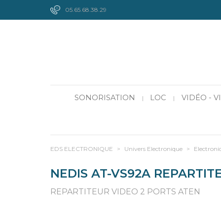
05.65.68.38.29
SONORISATION
LOC
VIDÉO - 
|
|
EDS ELECTRONIQUE
>
Univers Electronique
>
Electroni
NEDIS AT-VS92A REPARTIT
REPARTITEUR VIDEO 2 PORTS ATEN