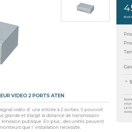
4
écot
Pri
Pri
Tari
Gara
S
EUR VIDEO 2 PORTS ATEN
Notre
vous 
La li
signal vidéo d`une entrée à 2 sorties. Il pourvoit
notre
 grande et élargit la distance de transmission
`émission publique. En plus , des unités peuvent
moniteurs que l`installation nécessite.