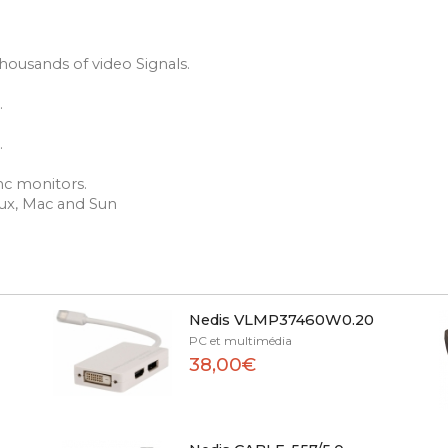
thousands of video Signals.
.
.
nc monitors.
ux, Mac and Sun
Nedis VLMP37460W0.20
PC et multimédia
38,00€