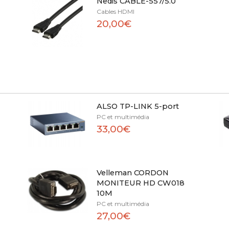
Nedis CABLE-557/5.0
Cables HDMI
20,00€
ALSO TP-LINK 5-port
PC et multimédia
33,00€
Velleman CORDON
MONITEUR HD CW018
10M
PC et multimédia
27,00€