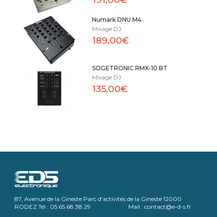
Numark DNU M4
Mixage DJ
189,00€
SOGETRONIC RMX-10 BT
Mixage DJ
135,00€
87, Avenue de la Gineste Parc d'activités de la Gineste 12000
RODEZ Tél : 05.65.68.38.29 Mail : contact@e-d-s.fr