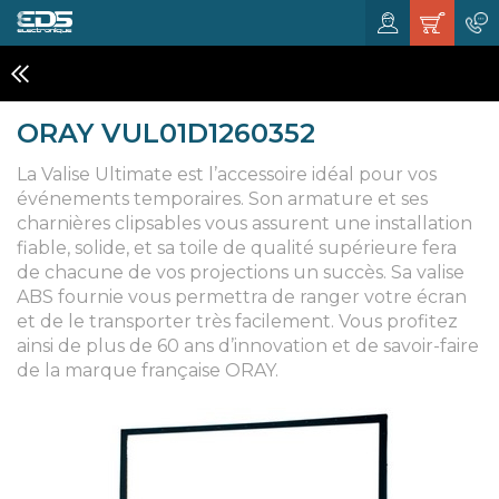
ÉCRANS DE PROJECTION
ORAY VUL01D1260352
La Valise Ultimate est l’accessoire idéal pour vos
événements temporaires. Son armature et ses
charnières clipsables vous assurent une installation
fiable, solide, et sa toile de qualité supérieure fera
de chacune de vos projections un succès. Sa valise
ABS fournie vous permettra de ranger votre écran
et de le transporter très facilement. Vous profitez
ainsi de plus de 60 ans d’innovation et de savoir-faire
de la marque française ORAY.