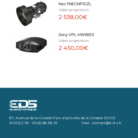
Nec FNECNP10ZL
Vidéo projecteurs
2 538,00€
Sony VPL-HW65ES
Vidéo projecteurs
2 450,00€
87, Avenue de la Gineste Parc d'activités de la Gineste 12000
RODEZ Tél : 05.65.68.38.29 Mail : contact@e-d-s.fr