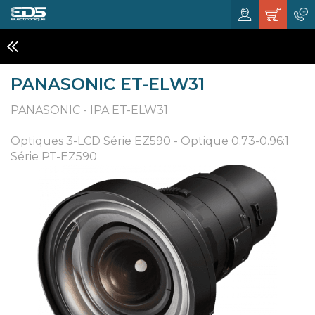
VIDÉO PROJECTEURS
PANASONIC ET-ELW31
PANASONIC - IPA ET-ELW31
Optiques 3-LCD Série EZ590 - Optique 0.73-0.96:1
Série PT-EZ590