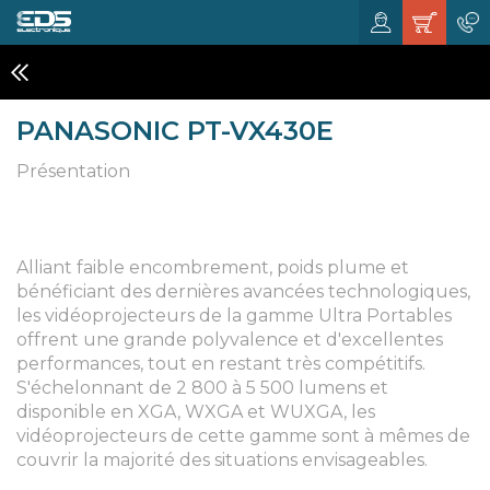
VIDÉO PROJECTEURS
PANASONIC PT-VX430E
Présentation
Alliant faible encombrement, poids plume et
bénéficiant des dernières avancées technologiques,
les vidéoprojecteurs de la gamme Ultra Portables
offrent une grande polyvalence et d'excellentes
performances, tout en restant très compétitifs.
S'échelonnant de 2 800 à 5 500 lumens et
disponible en XGA, WXGA et WUXGA, les
vidéoprojecteurs de cette gamme sont à mêmes de
couvrir la majorité des situations envisageables.