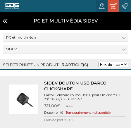
PC ET MULTIMÉDIA SIDEV
PC et multimédia
SIDEV
3 ARTICLE(S)
SIDEV BOUTON USB BARCO
CLICKSHARE
Barco Clickshare Bouton USB-C pour Clickshare CX-
20/ CX-30 / CX-50 et C-5 /...
311,00€
N.C.
Temporairement indisponible
Frais de port : 8,00€