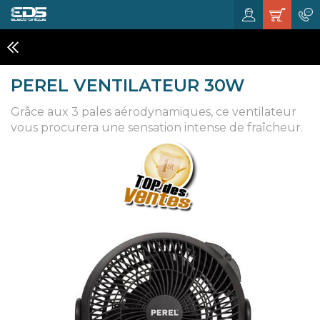
SOLDES
PEREL VENTILATEUR 30W
Grâce aux 3 pales aérodynamiques, ce ventilateur
vous procurera une sensation intense de fraîcheur.