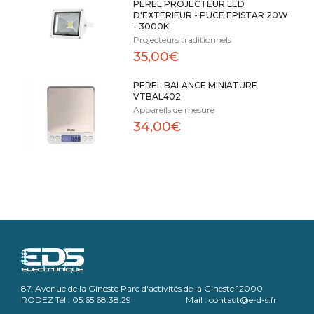
PEREL PROJECTEUR LED
D'EXTÉRIEUR - PUCE EPISTAR 20W
- 3000K
Projecteurs traditionnels
35,00€
PEREL BALANCE MINIATURE
VTBAL402
Appareils de mesure
34,00€
87, Avenue de la Gineste Parc d'activités de la Gineste 12000
RODEZ Tél : 05.65.68.38.29 Mail : contact@e-d-s.fr