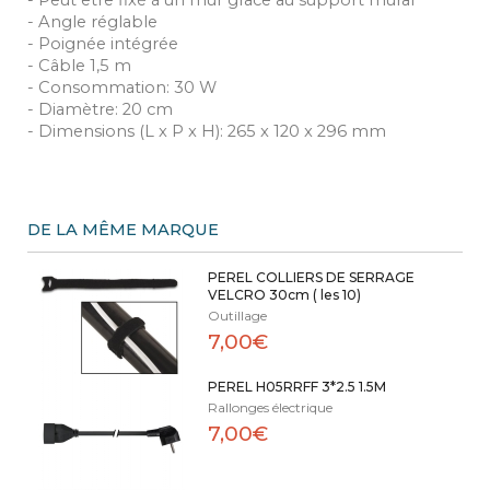
- Angle réglable
- Poignée intégrée
- Câble 1,5 m
- Consommation: 30 W
- Diamètre: 20 cm
- Dimensions (L x P x H): 265 x 120 x 296 mm
DE LA MÊME MARQUE
PEREL COLLIERS DE SERRAGE
VELCRO 30cm ( les 10)
Outillage
7,00€
PEREL H05RRFF 3*2.5 1.5M
Rallonges électrique
7,00€