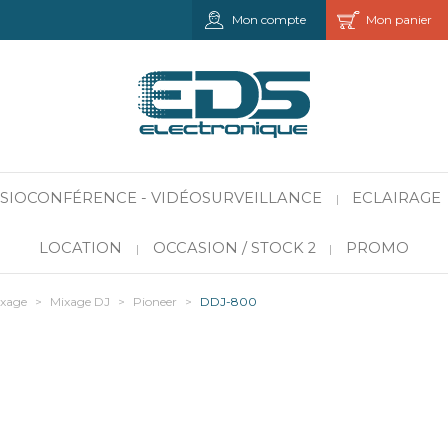
Mon compte
Mon panier
VISIOCONFÉRENCE - VIDÉOSURVEILLANCE
ECLAIRAGE
|
LOCATION
OCCASION / STOCK 2
PROMO
|
|
ixage
>
Mixage DJ
>
Pioneer
>
DDJ-800