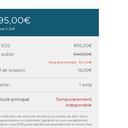
95,00€
axe
0,25€
x EDS
895,00€
x public
949,00€
-54,00€
f de livraison
16,00€
ntie :
1 an(s)
tock principal
Temporairement
indisponible
 indication de stock est remise à jour toutes les 24H. Nous
garantissons un traitement rapide et un suivi exceptionnel.
vraison sous 5/10 jours signifie que le produit est en stock chez