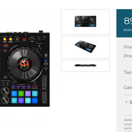
8
écot
Pri
Pri
Tari
Gara
S
Notre
vous 
La li