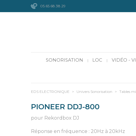
05.65.68.38.29
SONORISATION
LOC
VIDÉO - 
|
|
EDS ELECTRONIQUE
>
Univers Sonorisation
>
Tables m
PIONEER DDJ-800
pour Rekordbox DJ
Réponse en fréquence : 20Hz à 20kHz