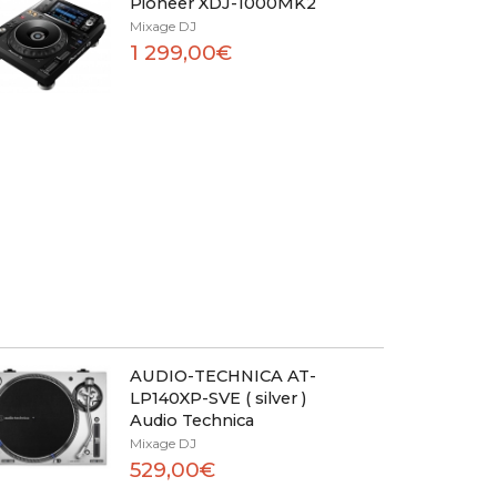
Pioneer XDJ-1000MK2
Mixage DJ
1 299,00€
AUDIO-TECHNICA AT-
LP140XP-SVE ( silver )
Audio Technica
Mixage DJ
529,00€