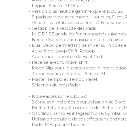
- 4 voies avec carte son intégrée
- Logiciel Serato DJ Offert
- Version plus haut de gamme que le DDJ SX
- 8 pads par voie avec mode : Hot cues, Slicer, 
- 16 pads au total avec couleurs RGB paramétra
- Gestion de la vélocité des Pads
- Le DDJ SZ garde les fonctionnalités suivantes
- Needle Search pour navigation dans la piste
- Dual Deck, permettant de mixer sur 4 voie
- Auto-loop, Loop Shift, Reloop
- Ajustement possible du Beat Grid
- Reverse avec fonction shift
- Mode Slip pour le scratch avec in interruptio
- 3 processeurs d'effets via Serato DJ
- Master Tempo et Tempo Reset
- Sélection du crossfader
- Nouveautés sur le DDJ SZ:
- 2 carte son intégrées pour utilisation de 2 ord
- Multi-effets intégré composé de : Echo, Jet, Pi
- Oscillator, samples intégrés: Noise, Cymbal, S
- Utilisation possible de ces effets sans ordinat
- Pads RGB, paramétrables