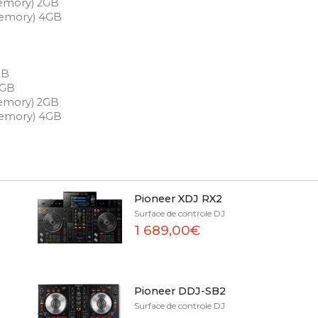
(Memory) 2GB
(Memory) 4GB
GB
4GB
(Memory) 2GB
(Memory) 4GB
Pioneer XDJ RX2
Surface de controle DJ
1 689,00€
Pioneer DDJ-SB2
Surface de controle DJ