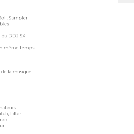
Roll, Sampler
bles
, du DDJ SX:
s en même temps
n de la musique
inateurs
tch, Filter
iren
eur