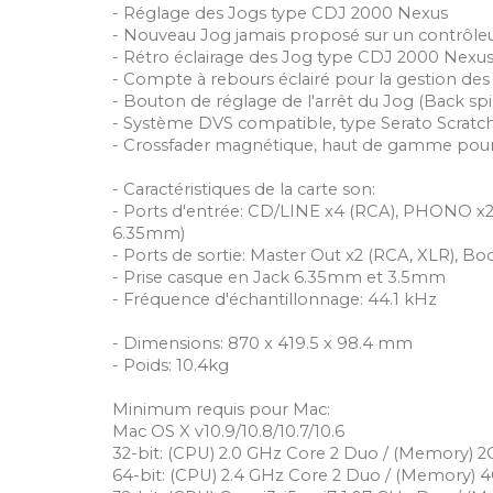
- Réglage des Jogs type CDJ 2000 Nexus
- Nouveau Jog jamais proposé sur un contrôle
- Rétro éclairage des Jog type CDJ 2000 Nexu
- Compte à rebours éclairé pour la gestion de
- Bouton de réglage de l'arrêt du Jog (Back spi
- Système DVS compatible, type Serato Scratch 
- Crossfader magnétique, haut de gamme pour 
- Caractéristiques de la carte son:
- Ports d'entrée: CD/LINE x4 (RCA), PHONO x2
6.35mm)
- Ports de sortie: Master Out x2 (RCA, XLR), 
- Prise casque en Jack 6.35mm et 3.5mm
- Fréquence d'échantillonnage: 44.1 kHz
- Dimensions: 870 x 419.5 x 98.4 mm
- Poids: 10.4kg
Minimum requis pour Mac:
Mac OS X v10.9/10.8/10.7/10.6
32-bit: (CPU) 2.0 GHz Core 2 Duo / (Memory) 
64-bit: (CPU) 2.4 GHz Core 2 Duo / (Memory) 