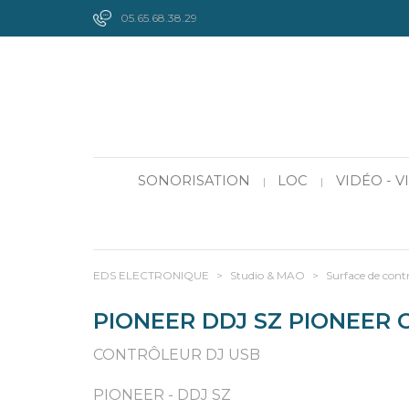
05.65.68.38.29
SONORISATION
LOC
VIDÉO - 
|
|
EDS ELECTRONIQUE
>
Studio & MAO
>
Surface de cont
PIONEER DDJ SZ PIONEER 
CONTRÔLEUR DJ USB
PIONEER - DDJ SZ