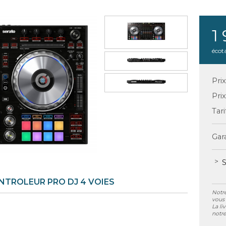
1
écot
Pri
Pri
Tari
Gara
S
NTROLEUR PRO DJ 4 VOIES
Notre
vous 
La li
notre