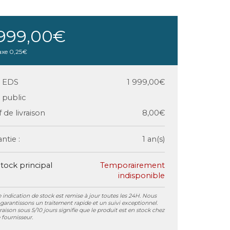
 999,00€
axe
0,25€
x EDS
1 999,00€
x public
f de livraison
8,00€
ntie :
1 an(s)
tock principal
Temporairement
indisponible
 indication de stock est remise à jour toutes les 24H. Nous
garantissons un traitement rapide et un suivi exceptionnel.
vraison sous 5/10 jours signifie que le produit est en stock chez
 fournisseur.