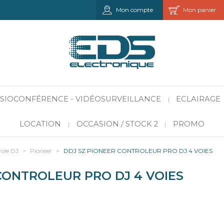
Mon compte
Mon panier
VISIOCONFÉRENCE - VIDÉOSURVEILLANCE
ECLAIRAGE
|
LOCATION
OCCASION / STOCK 2
PROMO
|
|
role DJ
>
Pioneer
>
DDJ SZ PIONEER CONTROLEUR PRO DJ 4 VOIES
CONTROLEUR PRO DJ 4 VOIES