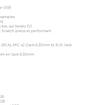
ur USB
s
s samples
n)
live, sur Serato DJ
Scratch précis et performant
 (RCA), MIC x2 (Jack 6.35mm et XLR, Jack
Booth en Jack 6.35mm
2GB
4GB