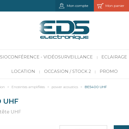
Mon compte
Mon panier
VISIOCONFÉRENCE - VIDÉOSURVEILLANCE
ECLAIRAGE
|
LOCATION
OCCASION / STOCK 2
PROMO
|
|
ion
>
Enceintes amplifiées
>
power acoustics
>
BE5400 UHF
0 UHF
-tête UHF