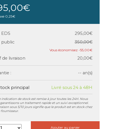
95,00€
axe
0,25€
x EDS
295,00€
x public
350,00€
-55,00€
f de livraison
20,00€
ntie :
-- an(s)
tock principal
Livré sous 24 à 48H
 indication de stock est remise à jour toutes les 24H. Nous
garantissons un traitement rapide et un suivi exceptionnel.
vraison sous 5/10 jours signifie que le produit est en stock chez
 fournisseur.
Ajouter au panier