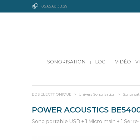
05.65.68.38.29
SONORISATION
LOC
VIDÉO - 
|
|
EDS ELECTRONIQUE
>
Univers Sonorisation
>
Sonorisat
POWER ACOUSTICS BE540
Sono portable USB + 1 Micro main + 1 Serre