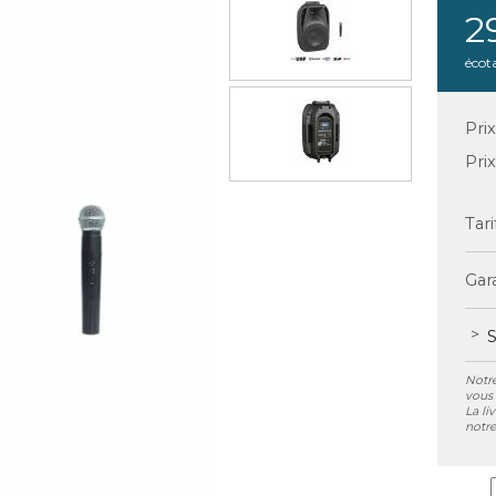
2
écot
Pri
Pri
Tari
Gara
S
Notre
vous 
La li
notre