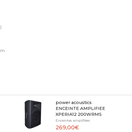
)
ium
power acoustics
ENCEINTE AMPLIFIEE
XPERIA12 200WRMS
Enceintes amplifiées
269,00€