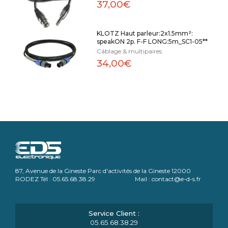
37,00€
KLOTZ Haut parleur:2x1.5mm²:
speakON 2p. F-F LONG:5m_SC1-05**
Câblage & multipaires
34,00€
87, Avenue de la Gineste Parc d'activités de la Gineste 12000
RODEZ Tél : 05.65.68.38.29 Mail : contact@e-d-s.fr
05.65.68.38.29