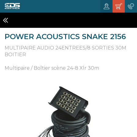
CÂBLAGE & MULTIPAIRES
POWER ACOUSTICS SNAKE 2156
MULTIPAIRE AUDIO 24ENTREES/8 SORTIES 30M
BOITIER
Multipaire / Boîtier scène 24-8 Xlr 30m