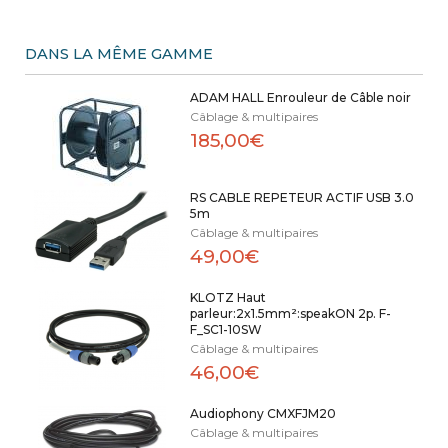
DANS LA MÊME GAMME
ADAM HALL Enrouleur de Câble noir
Câblage & multipaires
185,00€
RS CABLE REPETEUR ACTIF USB 3.0
5m
Câblage & multipaires
49,00€
KLOTZ Haut
parleur:2x1.5mm²:speakON 2p. F-
F_SC1-10SW
Câblage & multipaires
46,00€
Audiophony CMXFJM20
Câblage & multipaires